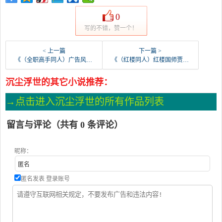
0
写的不错，赞一个！
< 上一篇
下一篇 >
《（全职高手同人）广告风波》 作者：蜂蜜柚子茶 txt文件大小：155.71 KB
《（红楼同人）红楼国师贾敬》 作者：Panax txt文件大小：480.24 KB
沉尘浮世的其它小说推荐：
→点击进入沉尘浮世的所有作品列表
留言与评论（共有
0
条评论）
昵称：
匿名发表
登录账号