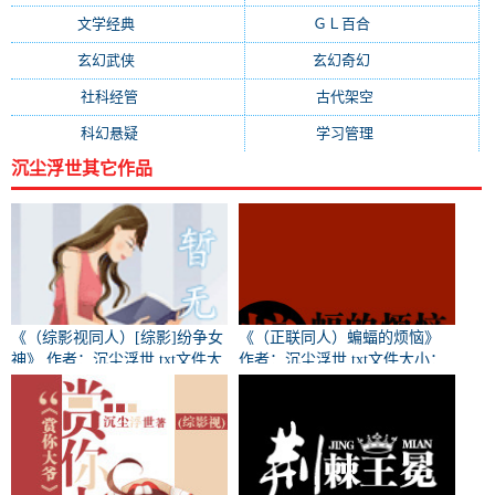
文学经典
(1403)
ＧＬ百合
(1345)
玄幻武侠
(1307)
玄幻奇幻
(1244)
社科经管
(960)
古代架空
(928)
科幻悬疑
(839)
学习管理
(771)
沉尘浮世其它作品
《（综影视同人）[综影]纷争女
《（正联同人）蝙蝠的烦恼》
神》 作者：沉尘浮世 txt文件大
作者：沉尘浮世 txt文件大小：
115.32 KB
小：1.13 MB