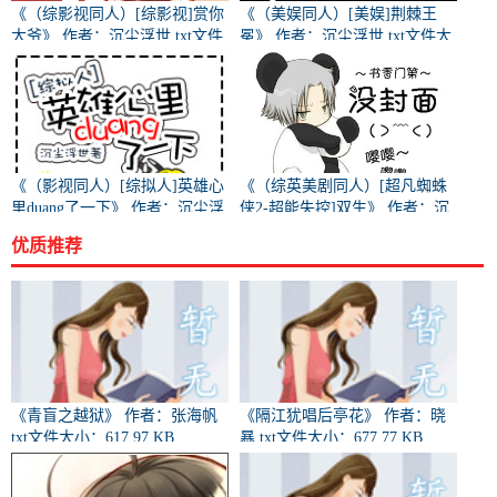
《（综影视同人）[综影视]赏你
《（美娱同人）[美娱]荆棘王
大爷》 作者：沉尘浮世 txt文件
冕》 作者：沉尘浮世 txt文件大
大小：668.29 KB
小：2.05 MB
《（影视同人）[综拟人]英雄心
《（综英美剧同人）[超凡蜘蛛
里duang了一下》 作者：沉尘浮
侠2-超能失控]双生》 作者：沉
世 txt文件大小：370.69 KB
尘浮世 txt文件大小：30.67 KB
优质推荐
《青盲之越狱》 作者：张海帆
《隔江犹唱后亭花》 作者：晓
txt文件大小：617.97 KB
暴 txt文件大小：677.77 KB