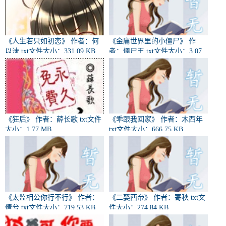
《人生若只如初恋》 作者：何
《金庸世界里的小僵尸》 作
以沫 txt文件大小：331.09 KB
者：僵尸王 txt文件大小：3.07
MB
《狂后》 作者：薛长歌 txt文件
《乖跟我回家》 作者：木西年
大小：1.77 MB
txt文件大小：666.75 KB
《太监相公你行不行》 作者：
《二娶西帝》 作者：寄秋 txt文
倩兮 txt文件大小：719.53 KB
件大小：274.84 KB