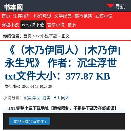
书本网
导航
首页
生存技巧
科幻悬疑
文学经典
都市艳遇
武侠小说
穿越小说
txt小说下载
言情小说
更多
你的位置：
首页
>
txt小说下载
» 正文
《（木乃伊同人）[木乃伊]
永生咒》 作者：沉尘浮世
txt文件大小：377.87 KB
发布时间：2020-04-13 10:27:20
小说分类：
沉尘浮世
耽美
ＢＬ同人
TXT完整小说下载地址【版权限制，不提供下载及在线阅读】
本地下载( Txt文件 )