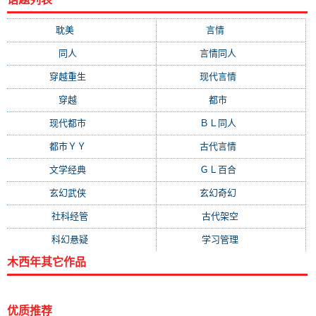
耽美
(12876)
言情
(10507)
同人
(6963)
言情同人
(6608)
穿越重生
(6589)
现代言情
(6218)
穿越
(4547)
都市
(4380)
现代都市
(3471)
ＢＬ同人
(3358)
都市ＹＹ
(2976)
古代言情
(2004)
文学经典
(1403)
ＧＬ百合
(1345)
玄幻武侠
(1307)
玄幻奇幻
(1244)
社科经管
(960)
古代架空
(928)
科幻悬疑
(839)
学习管理
(771)
木西年其它作品
优质推荐