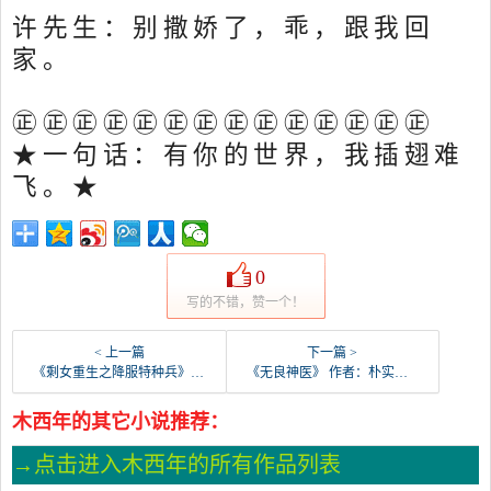
许先生：别撒娇了，乖，跟我回
家。
㊣㊣㊣㊣㊣㊣㊣㊣㊣㊣㊣㊣㊣㊣
★一句话：有你的世界，我插翅难
飞。★
0
写的不错，赞一个！
< 上一篇
下一篇 >
《剩女重生之降服特种兵》 作者：陌玥浅香来 txt文件大小：375.2 KB
《无良神医》 作者：朴实的黄牛 txt文件大小：4.1 MB
木西年的其它小说推荐：
→点击进入木西年的所有作品列表