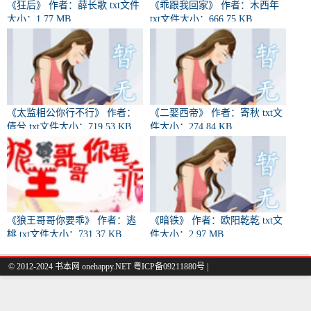
《狂后》 作者：薛长歌 txt文件
《乖跟我回家》 作者：木西年
大小：1.77 MB
txt文件大小：666.75 KB
《太监相公你行不行》 作者：
《二娶西帝》 作者：寄秋 txt文
倩兮 txt文件大小：719.53 KB
件大小：274.84 KB
《狼王哥哥你要乖》 作者：逃
《暗铁》 作者：欧阳乾乾 txt文
桃 txt文件大小：731.37 KB
件大小：2.97 MB
© 2012-2024 书本网 onehappy.NET 粤ICP备09211880号 |