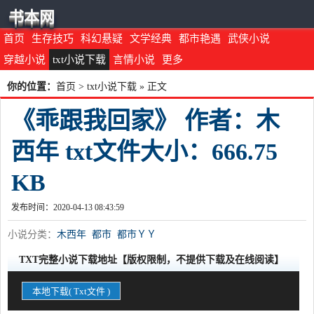
书本网
首页
生存技巧
科幻悬疑
文学经典
都市艳遇
武侠小说
穿越小说
txt小说下载
言情小说
更多
你的位置：
首页
>
txt小说下载
» 正文
《乖跟我回家》 作者：木
西年 txt文件大小：666.75
KB
发布时间：2020-04-13 08:43:59
小说分类：
木西年
都市
都市ＹＹ
TXT完整小说下载地址【版权限制，不提供下载及在线阅读】
本地下载( Txt文件 )