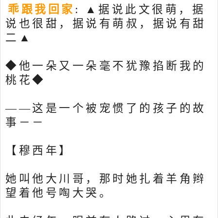
乖跟我回家
: ▲据说此文很萌，据
说也很甜，据说有萌叔，据说有甜
二▲
◆他一朵又一朵毫不犹豫掐断我的
桃花◆
——这是一个被宠惯了的孩子的故
事－－
【穆西年】
她叫他大川哥，那时她扎着羊角辫
望着他号啕大哭。