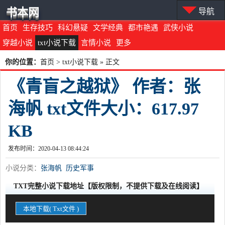
书本网
导航
首页
生存技巧
科幻悬疑
文学经典
都市艳遇
武侠小说
穿越小说
txt小说下载
言情小说
更多
你的位置：
首页
>
txt小说下载
» 正文
《青盲之越狱》 作者：张
海帆 txt文件大小：617.97
KB
发布时间：2020-04-13 08:44:24
小说分类：
张海帆
历史军事
TXT完整小说下载地址【版权限制，不提供下载及在线阅读】
本地下载( Txt文件 )