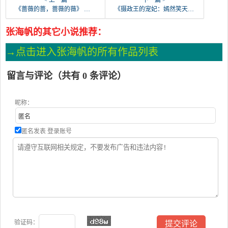
< 上一篇
下一篇 >
《蔷薇的蔷，蔷薇的薇》 作者：飞来 txt文件大小：275.5 KB
《摄政王的宠妃：嫣然笑天下》 作者：月下浅歌 txt文件大小：675.2 KB
张海帆的其它小说推荐：
→点击进入张海帆的所有作品列表
留言与评论（共有
0
条评论）
昵称：
匿名发表
登录账号
验证码：