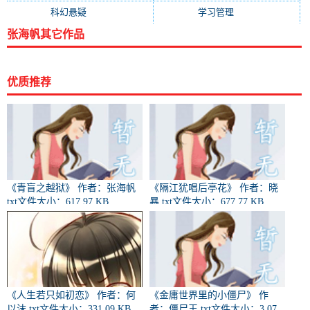
科幻悬疑
(839)
学习管理
(771)
张海帆其它作品
优质推荐
《青盲之越狱》 作者：张海帆
《隔江犹唱后亭花》 作者：晓
txt文件大小：617.97 KB
暴 txt文件大小：677.77 KB
《人生若只如初恋》 作者：何
《金庸世界里的小僵尸》 作
以沫 txt文件大小：331.09 KB
者：僵尸王 txt文件大小：3.07