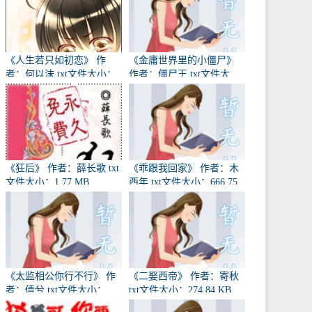
《人生若只如初恋》 作
《金庸世界里的小僵尸》
者：何以沫 txt文件大小：
作者：僵尸王 txt文件大
331.09 KB
小：3.07 MB
《狂后》 作者：薛长歌 txt
《乖跟我回家》 作者：木
文件大小：1.77 MB
西年 txt文件大小：666.75
KB
《太监相公你行不行》 作
《二娶西帝》 作者：寄秋
者：倩兮 txt文件大小：
txt文件大小：274.84 KB
719.53 KB