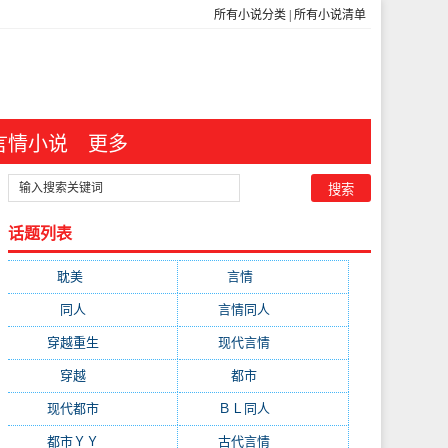
所有小说分类
|
所有小说清单
言情小说
更多
话题列表
耽美
(12876)
言情
(10507)
同人
(6963)
言情同人
(6608)
穿越重生
(6589)
现代言情
(6218)
穿越
(4547)
都市
(4380)
现代都市
(3471)
ＢＬ同人
(3358)
都市ＹＹ
(2976)
古代言情
(2004)