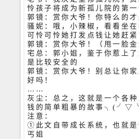
怜孩子将成为新孤儿院的第一
郭镜：赏你大爷！你特么的才
骚妮：哦，小辣椒，看看坐在
可怜可怜她打发点钱让她赶紧
郭镜：赏你大爷！（甩一脸金
宅总：郭小姐，鉴于你惹上了
是比较安全的
郭镜：赏你大爷！别总让你家
好吗！
……
灰尘：总之，这就是一个各种
钱的简单粗暴的故事╮(╯▽╰
注意：
①此文自带成长系统，也就是
丐姐