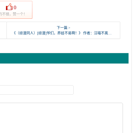
0
的不错，赞一个！
下一篇 >
《（综漫同人）[综漫]爷们，养娃不易啊！》 作者：汪喵不离家 txt文件大小：962.48 KB