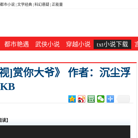
都市小说
|
文学经典
|
科幻悬疑
|
正能量
都市艳遇
武侠小说
穿越小说
txt小说下载
视]赏你大爷》 作者：沉尘浮
 KB
阅读】