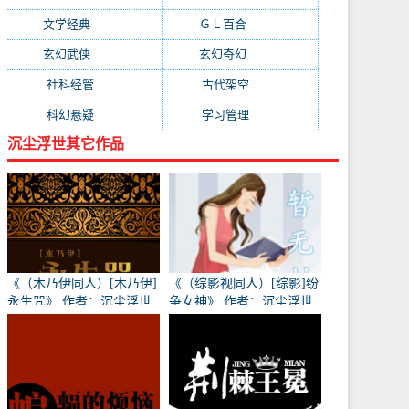
文学经典
(1403)
ＧＬ百合
(1345)
玄幻武侠
(1307)
玄幻奇幻
(1244)
社科经管
(960)
古代架空
(928)
科幻悬疑
(839)
学习管理
(771)
沉尘浮世其它作品
《（木乃伊同人）[木乃伊]
《（综影视同人）[综影]纷
永生咒》 作者：沉尘浮世
争女神》 作者：沉尘浮世
txt文件大小：377.87 KB
txt文件大小：1.13 MB