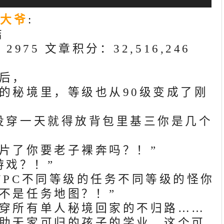
你大爷
:
结
2975 文章积分：32,516,246
后，
的秘境里，等级也从90级变成了刚
没穿一天就得放背包里基三你是几个
片了你要老子裸奔吗？！”
游戏？！”
NPC不同等级的任务不同等级的怪你
不是任务地图？！”
穿所有单人秘境回家的不归路……
助无家可归的孩子的学业，这个可