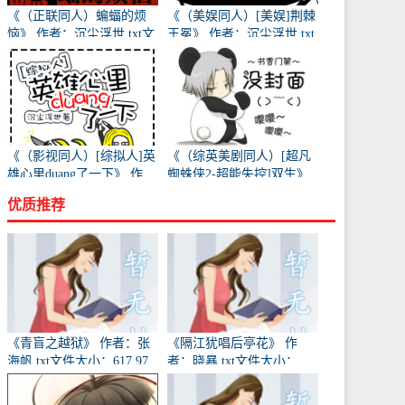
《（正联同人）蝙蝠的烦
《（美娱同人）[美娱]荆棘
恼》 作者：沉尘浮世 txt文
王冕》 作者：沉尘浮世 txt
件大小：115.32 KB
文件大小：2.05 MB
《（影视同人）[综拟人]英
《（综英美剧同人）[超凡
雄心里duang了一下》 作
蜘蛛侠2-超能失控]双生》
者：沉尘浮世 txt文件大
作者：沉尘浮世 txt文件大
优质推荐
小：370.69 KB
小：30.67 KB
《青盲之越狱》 作者：张
《隔江犹唱后亭花》 作
海帆 txt文件大小：617.97
者：晓暴 txt文件大小：
KB
677.77 KB