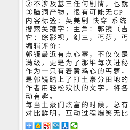
②不涉及基三任何剧情，也就
③脑洞产物，很有可能无CP
内容标签：英美剧 快穿 系统
搜索关键字：主角：郭镜（吉莉
它：综影视，剑三，丐萝，丐
编辑评价：
郭镜最近有点心塞，不仅仅是
满级，更是为了那堆每次进秘
作为一只有着黄鸡心的丐萝，
是郭镜踏上了打土豪分田地的
作者用轻松欢快的文字，将各
动有趣。
每当土豪们炫富的时候，总有
对比鲜明，互动过程爆笑无比