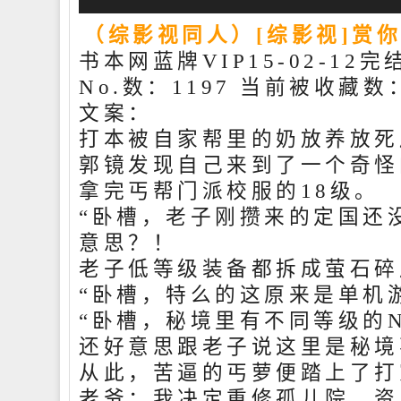
（综影视同人）[综影视]赏
书本网蓝牌VIP15-02-12完
No.数：1197 当前被收藏数：
文案：
打本被自家帮里的奶放养放死
郭镜发现自己来到了一个奇怪
拿完丐帮门派校服的18级。
“卧槽，老子刚攒来的定国还
意思？！
老子低等级装备都拆成萤石碎
“卧槽，特么的这原来是单机
“卧槽，秘境里有不同等级的
还好意思跟老子说这里是秘境
从此，苦逼的丐萝便踏上了打
老爷：我决定重修孤儿院，资