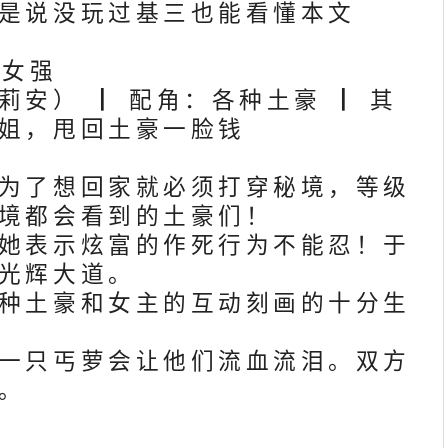
是说没玩过基三也能看懂本文
 女强
安） ┃ 配角：各种土豪 ┃ 其
姐，甩回土豪一脸钱
为了想回家就必须打穿秘境，等级
境都会看到的土豪们！
她表示炫富的作死行为不能忍！于
光辉大道。
种土豪和女主的互动刻画的十分生
一只丐萝会让他们流血流泪。双方
。