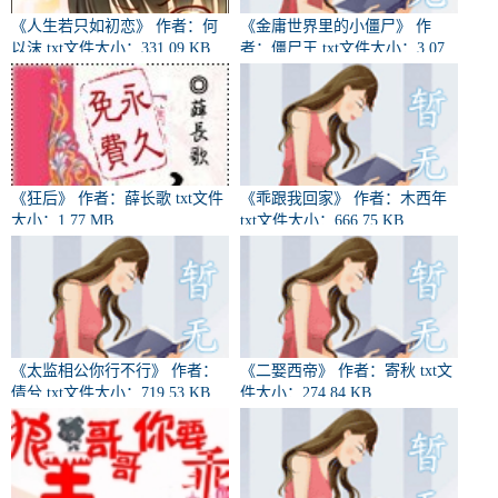
《人生若只如初恋》 作者：何
《金庸世界里的小僵尸》 作
以沫 txt文件大小：331.09 KB
者：僵尸王 txt文件大小：3.07
MB
《狂后》 作者：薛长歌 txt文件
《乖跟我回家》 作者：木西年
大小：1.77 MB
txt文件大小：666.75 KB
《太监相公你行不行》 作者：
《二娶西帝》 作者：寄秋 txt文
倩兮 txt文件大小：719.53 KB
件大小：274.84 KB