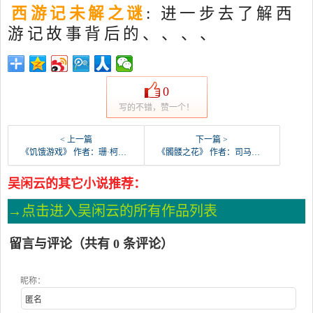
西游记未解之谜
: 进一步去了解西
游记故事背后的、、、、
0
写的不错，赞一个！
< 上一篇
下一篇 >
《饥饿游戏》 作者：珊·柯林斯 txt文件大小：153.01 KB
《髑髅之花》 作者：司马宣王 txt文件大小：1.46 MB
吴闲云的其它小说推荐：
→点击进入吴闲云的所有作品列表
留言与评论（共有
0
条评论）
昵称：