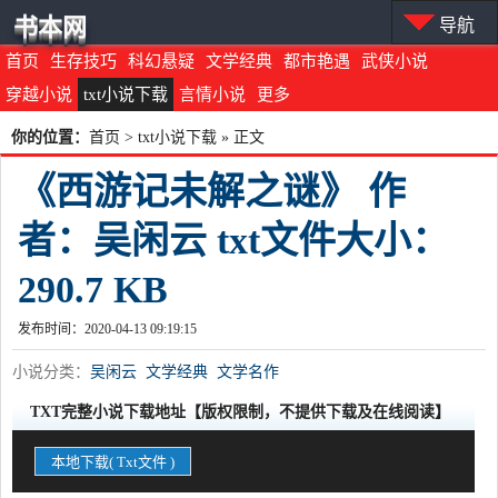
书本网
导航
首页
生存技巧
科幻悬疑
文学经典
都市艳遇
武侠小说
穿越小说
txt小说下载
言情小说
更多
你的位置：
首页
>
txt小说下载
» 正文
《西游记未解之谜》 作
者：吴闲云 txt文件大小：
290.7 KB
发布时间：2020-04-13 09:19:15
小说分类：
吴闲云
文学经典
文学名作
TXT完整小说下载地址【版权限制，不提供下载及在线阅读】
本地下载( Txt文件 )