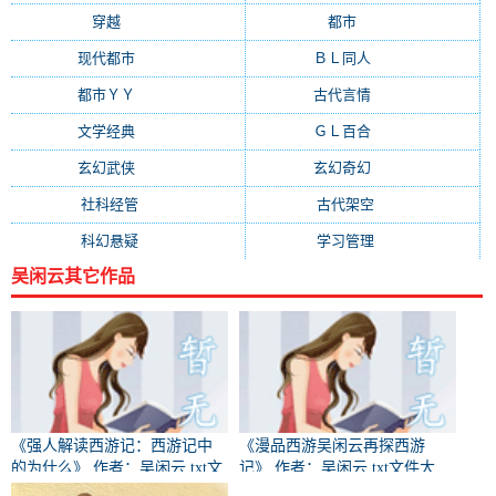
穿越
(4547)
都市
(4380)
现代都市
(3471)
ＢＬ同人
(3358)
都市ＹＹ
(2976)
古代言情
(2004)
文学经典
(1403)
ＧＬ百合
(1345)
玄幻武侠
(1307)
玄幻奇幻
(1244)
社科经管
(960)
古代架空
(928)
科幻悬疑
(839)
学习管理
(771)
吴闲云其它作品
《强人解读西游记：西游记中
《漫品西游吴闲云再探西游
的为什么》 作者：吴闲云 txt文
记》 作者：吴闲云 txt文件大
件大小：396.03 KB
小：94.81 KB