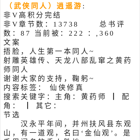
（武侠同人）逍遥游
:
非V高积分完结
非V章节数：13738 总书评
数：87 当前被：222 ：,360
文案
捂脸，人生第一本同人~
射雕英雄传、天龙八部乱窜之黄药
师同人
谢谢大家的支持，鞠躬~
内容标签： 仙侠修真
搜索关键字：主角：黄药师 ┃ 配
角： ┃ 其它：
节选
汉永平年间，并州扶风县东观
山，有一道观，名曰‘金仙观’。是