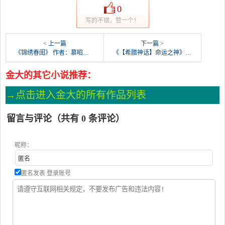
0
写的不错，赞一个！
< 上一篇
下一篇 >
《锦绣春闺》 作者：慕昭君 txt文件大小：1.39 MB
《【希腊神话】命运之神》 作者：羽蛇神 txt文件大小：215.56 KB
金大的其它小说推荐：
→点击进入金大的所有作品列表
留言与评论（共有
0
条评论）
昵称：
匿名发表
登录账号