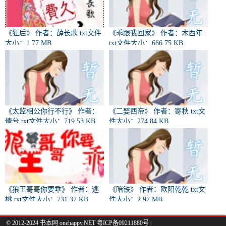
《狂后》 作者：薛长歌 txt文件
《乖跟我回家》 作者：木西年
大小：1.77 MB
txt文件大小：666.75 KB
《太监相公你行不行》 作者：
《二娶西帝》 作者：寄秋 txt文
倩兮 txt文件大小：719.53 KB
件大小：274.84 KB
《狼王哥哥你要乖》 作者：逃
《暗铁》 作者：欧阳乾乾 txt文
桃 txt文件大小：731.37 KB
件大小：2.97 MB
© 2012-2024 书本网 onehappy.NET 粤ICP备09211880号 |