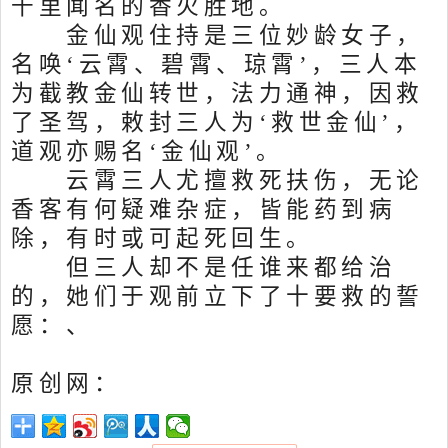
千里闻名的香火胜地。
金仙观住持是三位妙龄女子，
名唤‘云霄、碧霄、琼霄’，三人本
为截教金仙转世，法力通神，因救
了圣驾，敕封三人为‘救世金仙’，
道观亦赐名‘金仙观’。
云霄三人尤擅救死扶伤，无论
香客有何疑难杂症，皆能药到病
除，有时或可起死回生。
但三人却不是任谁来都给治
的，她们于观前立下了十要救的誓
愿：、
原创网：