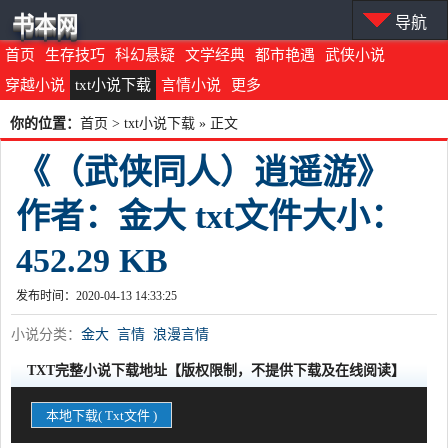
书本网
导航
首页
生存技巧
科幻悬疑
文学经典
都市艳遇
武侠小说
穿越小说
txt小说下载
言情小说
更多
你的位置：
首页
>
txt小说下载
» 正文
《（武侠同人）逍遥游》
作者：金大 txt文件大小：
452.29 KB
发布时间：2020-04-13 14:33:25
小说分类：
金大
言情
浪漫言情
TXT完整小说下载地址【版权限制，不提供下载及在线阅读】
本地下载( Txt文件 )