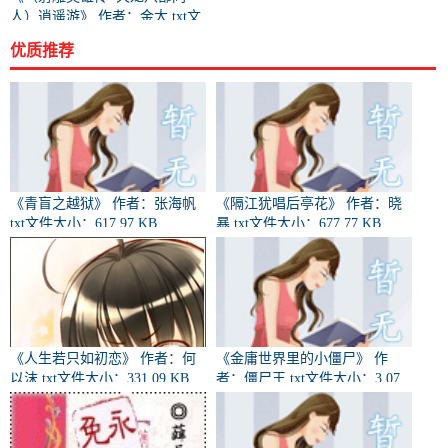
人）逍遥游》 作者：金大 txt文
件大小：415.53 KB
优质推荐
《青盲之越狱》 作者：张海帆
《隔江犹唱后亭花》 作者：晓
txt文件大小：617.97 KB
暴 txt文件大小：677.77 KB
《人生若只如初恋》 作者：何
《金庸世界里的小僵尸》 作
以沫 txt文件大小：331.09 KB
者：僵尸王 txt文件大小：3.07
MB