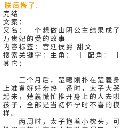
朕后悔了
:
完结
文案：
又名：一个想做山阴公主结果成了
万贵妃的受的故事
内容标签：宫廷侯爵 甜文
搜索关键字：主角： ┃ 配角： ┃
其它：
三个月后，楚曦刚扑在楚義身
上准备好好亲热一番时，太子大哭
起来，楚義慌忙推开身上的人去哄
孩子，全部是当初怀孕时不喜的模
样。
两周时，太子抱着小枕头，可