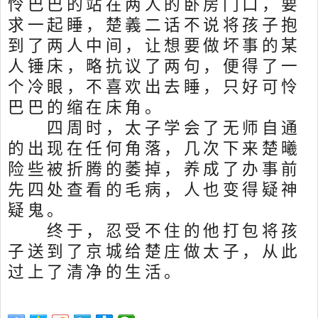
怜巴巴的站在两人的卧房门口，要
求一起睡，楚義二话不说将孩子抱
到了两人中间，让想要做坏事的某
人锤床，略抗议了两句，便得了一
个冷眼，不喜欢出去睡，只好可怜
巴巴的缩在床角。
四周时，太子学会了无师自通
的出现在任何角落，几次下来楚曦
险些被折腾的萎掉，养成了办事前
先四处查看的毛病，人也变得疑神
疑鬼。
终于，忍受不住的他打包将孩
子送到了京城给楚庄做太子，从此
过上了清净的生活。