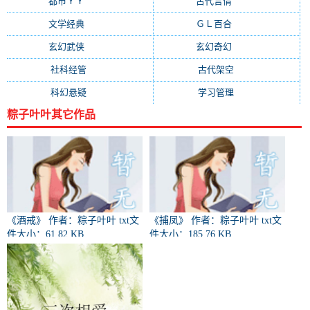
都市ＹＹ
(2976)
古代言情
(2004)
文学经典
(1403)
ＧＬ百合
(1345)
玄幻武侠
(1307)
玄幻奇幻
(1244)
社科经管
(960)
古代架空
(928)
科幻悬疑
(839)
学习管理
(771)
粽子叶叶其它作品
《酒戒》 作者：粽子叶叶 txt文
《捕凤》 作者：粽子叶叶 txt文
件大小：61.82 KB
件大小：185.76 KB