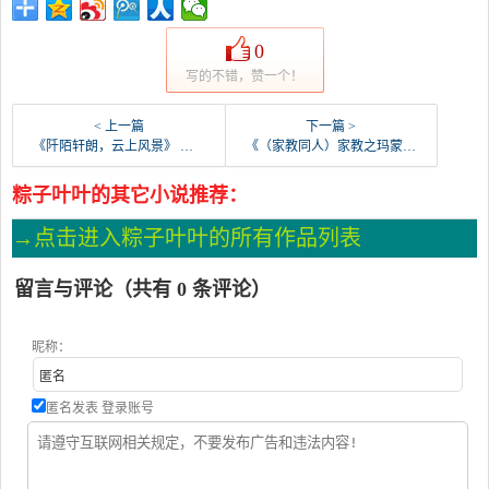
0
写的不错，赞一个！
< 上一篇
下一篇 >
《阡陌轩朗，云上风景》 作者：小乔儿 txt文件大小：1.13 MB
《（家教同人）家教之玛蒙养子生活》 作者：坚持作死 txt文件大小：79.52 KB
粽子叶叶的其它小说推荐：
→点击进入粽子叶叶的所有作品列表
留言与评论（共有
0
条评论）
昵称：
匿名发表
登录账号