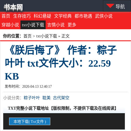
书本网
导航
首页
生存技巧
科幻悬疑
文学经典
都市艳遇
武侠小说
穿越小说
txt小说下载
言情小说
更多
你的位置：
首页
>
txt小说下载
» 正文
《朕后悔了》 作者：粽子
叶叶 txt文件大小：22.59
KB
发布时间：2020-04-13 12:40:17
小说分类：
粽子叶叶
耽美
古代架空
TXT完整小说下载地址【版权限制，不提供下载及在线阅读】
本地下载( Txt文件 )