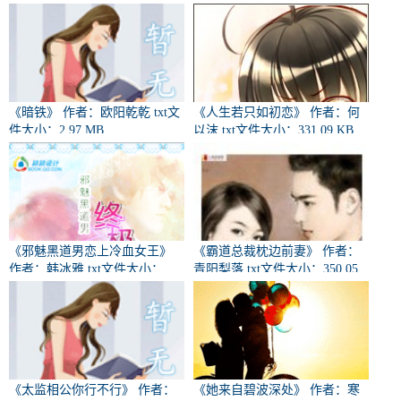
《暗铁》 作者：欧阳乾乾 txt文
《人生若只如初恋》 作者：何
件大小：2.97 MB
以沫 txt文件大小：331.09 KB
《邪魅黑道男恋上冷血女王》
《霸道总裁枕边前妻》 作者：
作者：韩冰雅 txt文件大小：
青阳梨落 txt文件大小：350.05
559.94 KB
KB
《太监相公你行不行》 作者：
《她来自碧波深处》 作者：寒