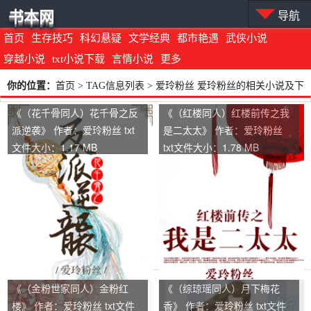
书本网
导航
首页
生存技巧
科幻悬疑
文学经典
都市艳遇
武侠小说
穿越小说
txt小说下载
言情小说
更多
你的位置：
首页
> TAG信息列表 > 爱玲粉丝 爱玲粉丝的相关小说及下
载地址
《（花千骨同人）花千骨之反
《（红楼同人）红楼前传之我
派逆袭》 作者：爱玲粉丝 txt
是二太太》 作者：爱玲粉丝
文件大小：1.17 MB
txt文件大小：1.78 MB
《（金粉世家同人）金粉红
《（综琼瑶同人）月下梅花
楼》 作者：爱玲粉丝 txt文件
香》 作者：爱玲粉丝 txt文件