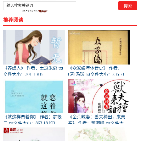
推荐阅读
《养蜂人》 作者：土逗米奇 txt
《众家编年体晋史》 作者：
文件大小：301.1 KB
[清]汤球 txt文件大小：235.71
KB
《就这样恋着你》 作者：梦筱
《蛮荒辣妻：兽夫种田，来亲
二 txt文件大小：863.18 KB
亲》 作者：琉卿卿 txt文件大
小：890.98 KB