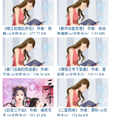
《隔江犹唱后亭花》 作者：晓
《都市全能至尊》 作者：和尚
暴 txt文件大小：677.77 KB
用潘婷 txt文件大小：3.93 MB
《豪门总裁的受虐妻》 作者：
《薄情王爷下堂妻》 作者：夏
艾米 txt文件大小：538.56 KB
染雪 txt文件大小：719.11 KB
《后宫三千仙》 作者：被拒写
《二娶西帝》 作者：寄秋 txt文
手 txt文件大小：915.45 KB
件大小：274.84 KB