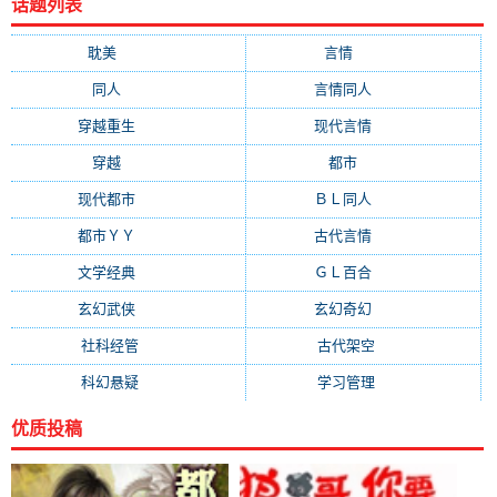
话题列表
耽美
(12876)
言情
(10507)
同人
(6963)
言情同人
(6608)
穿越重生
(6589)
现代言情
(6218)
穿越
(4547)
都市
(4380)
现代都市
(3471)
ＢＬ同人
(3358)
都市ＹＹ
(2976)
古代言情
(2004)
文学经典
(1403)
ＧＬ百合
(1345)
玄幻武侠
(1307)
玄幻奇幻
(1244)
社科经管
(960)
古代架空
(928)
科幻悬疑
(839)
学习管理
(771)
优质投稿