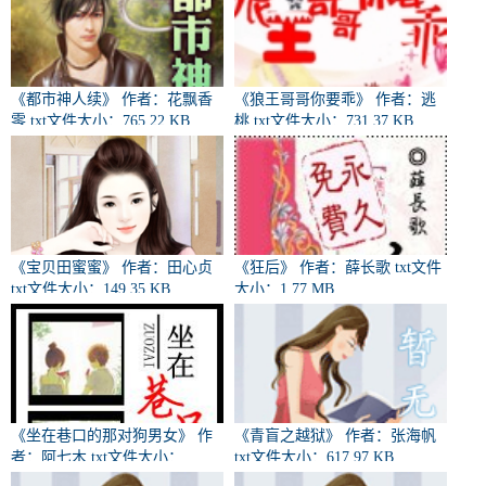
《都市神人续》 作者：花飘香
《狼王哥哥你要乖》 作者：逃
零 txt文件大小：765.22 KB
桃 txt文件大小：731.37 KB
《宝贝田蜜蜜》 作者：田心贞
《狂后》 作者：薛长歌 txt文件
txt文件大小：149.35 KB
大小：1.77 MB
《坐在巷口的那对狗男女》 作
《青盲之越狱》 作者：张海帆
者：阿七木 txt文件大小：
txt文件大小：617.97 KB
320.38 KB