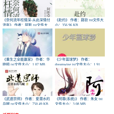
《奈何流年枉情深-从此深情付
《赴约》 作者：路钦 txt文件大
流年》 作者：阿影 txt文件大
小：356.96 KB
小：132.07 KB
《重生之全能赢家》 作者：华
《少年篮球梦》 作者：
晓鸥 txt文件大小：1.07 MB
dreamwing txt文件大小：1.91
MB
《武道宗师》 作者：爱潜水的
《阿蓉(系统)》 作者：朱女 txt
乌贼 txt文件大小：750.49 KB
文件大小：3.08 MB