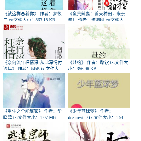
《就这样恋着你》 作者：梦筱
《蛮荒辣妻：兽夫种田，来亲
二 txt文件大小：863.18 KB
亲》 作者：琉卿卿 txt文件大
小：890.98 KB
《奈何流年枉情深-从此深情付
《赴约》 作者：路钦 txt文件大
流年》 作者：阿影 txt文件大
小：356.96 KB
小：132.07 KB
《重生之全能赢家》 作者：华
《少年篮球梦》 作者：
晓鸥 txt文件大小：1.07 MB
dreamwing txt文件大小：1.91
MB