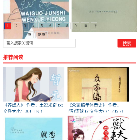
1
2
3
4
5
6
7
8
9
10
下
一页
尾页
推荐阅读
《养蜂人》 作者：土逗米奇 txt
《众家编年体晋史》 作者：
文件大小：301.1 KB
[清]汤球 txt文件大小：235.71
KB