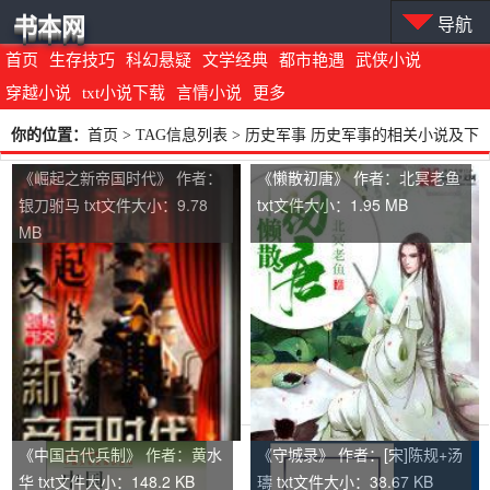
书本网
导航
首页
生存技巧
科幻悬疑
文学经典
都市艳遇
武侠小说
穿越小说
txt小说下载
言情小说
更多
你的位置：
首页
> TAG信息列表 > 历史军事 历史军事的相关小说及下
载地址
《崛起之新帝国时代》 作者：
《懒散初唐》 作者：北冥老鱼
银刀驸马 txt文件大小：9.78
txt文件大小：1.95 MB
MB
《中国古代兵制》 作者：黄水
《守城录》 作者：[宋]陈规+汤
华 txt文件大小：148.2 KB
璹 txt文件大小：38.67 KB