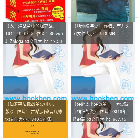
《太平洋战争中的坦克战：
《地球编年史》 作者：芋儿头
1941-1945年》 作者：Steven
txt文件大小：2.56 MB
J. Zaloga txt文件大小：19.53
KB
《伯罗奔尼撒战争史(中文
《详解太平洋战争——历史就
版)》 作者：[古希腊]修昔底德
应细细的说》 作者：0816年
txt文件大小：840.57 KB
轻的高 txt文件大小：667.15
KB