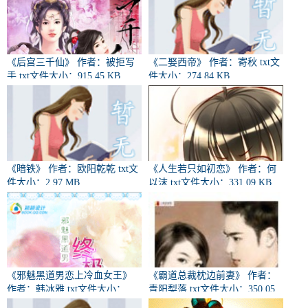
《后宫三千仙》 作者：被拒写
《二娶西帝》 作者：寄秋 txt文
手 txt文件大小：915.45 KB
件大小：274.84 KB
《暗铁》 作者：欧阳乾乾 txt文
《人生若只如初恋》 作者：何
件大小：2.97 MB
以沫 txt文件大小：331.09 KB
《邪魅黑道男恋上冷血女王》
《霸道总裁枕边前妻》 作者：
作者：韩冰雅 txt文件大小：
青阳梨落 txt文件大小：350.05
559.94 KB
KB