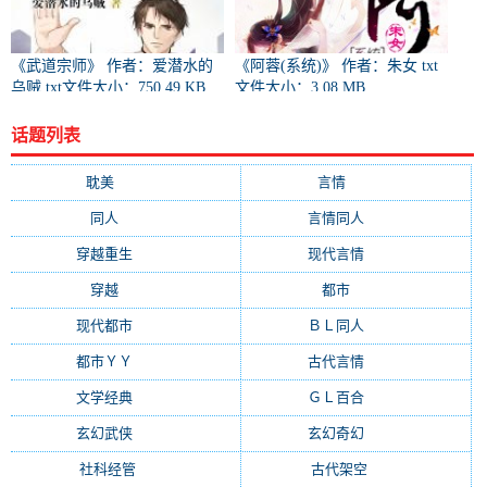
《武道宗师》 作者：爱潜水的
《阿蓉(系统)》 作者：朱女 txt
乌贼 txt文件大小：750.49 KB
文件大小：3.08 MB
话题列表
耽美
(12876)
言情
(10507)
同人
(6963)
言情同人
(6608)
穿越重生
(6589)
现代言情
(6218)
穿越
(4547)
都市
(4380)
现代都市
(3471)
ＢＬ同人
(3358)
都市ＹＹ
(2976)
古代言情
(2004)
文学经典
(1403)
ＧＬ百合
(1345)
玄幻武侠
(1307)
玄幻奇幻
(1244)
社科经管
(960)
古代架空
(928)