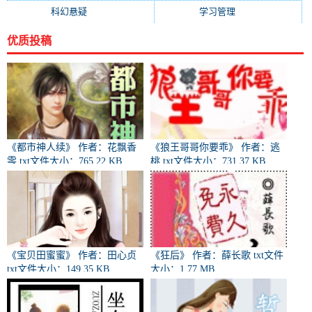
科幻悬疑
(839)
学习管理
(771)
优质投稿
《都市神人续》 作者：花飘香
《狼王哥哥你要乖》 作者：逃
零 txt文件大小：765.22 KB
桃 txt文件大小：731.37 KB
《宝贝田蜜蜜》 作者：田心贞
《狂后》 作者：薛长歌 txt文件
txt文件大小：149.35 KB
大小：1.77 MB