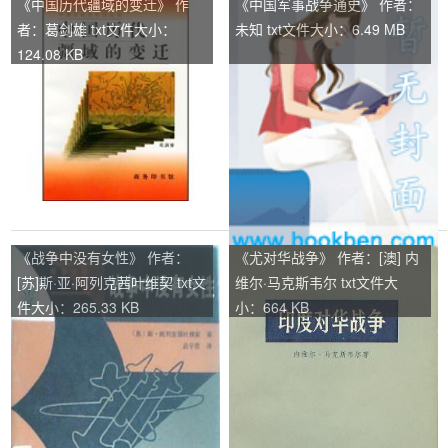
《中国历代疆域的变迁》 作
《中国军事战争通史》 作者：
者：葛剑雄 txt文件大小：
未知 txt文件大小：6.49 MB
124.08 KB
《战争中没有女性》 作者：
《尤对华战争》 作者：[澳] 内
[苏]斯·亚·阿列克茜叶维契 txt文
维尔·马克斯韦尔 txt文件大
件大小：265.33 KB
小：664 KB