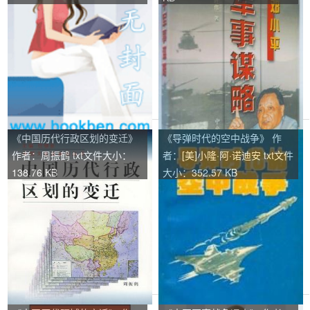
《中国历代行政区划的变迁》
《导弹时代的空中战争》 作
作者：周振鹤 txt文件大小：
者：[美]小隆·阿·诺迪安 txt文件
138.76 KB
大小：352.57 KB